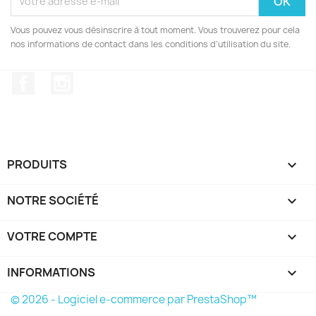
Vous pouvez vous désinscrire à tout moment. Vous trouverez pour cela
nos informations de contact dans les conditions d'utilisation du site.
Facebook
Instagram
PRODUITS

NOTRE SOCIÉTÉ

VOTRE COMPTE

INFORMATIONS
keyboard_arrow_down
© 2026 - Logiciel e-commerce par PrestaShop™