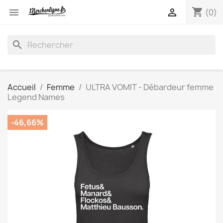
shopping_cart


(0)
search
Accueil
Femme
ULTRA VOMIT - Débardeur femme
Legend Names
-46,66%