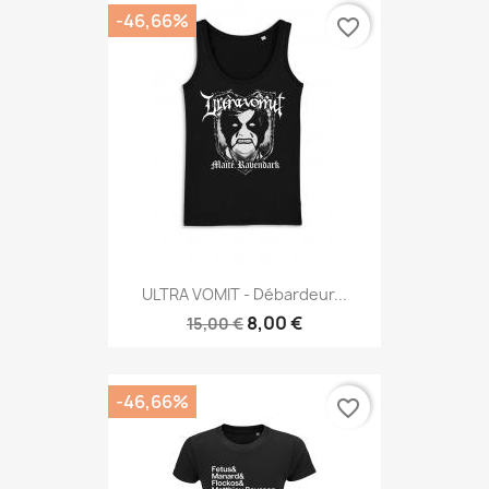
-46,66%
favorite_border
ULTRA VOMIT - Débardeur...
8,00 €
15,00 €
-46,66%
favorite_border