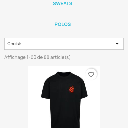
SWEATS
POLOS

Choisir
Affichage 1-60 de 88 article(s)
favorite_border