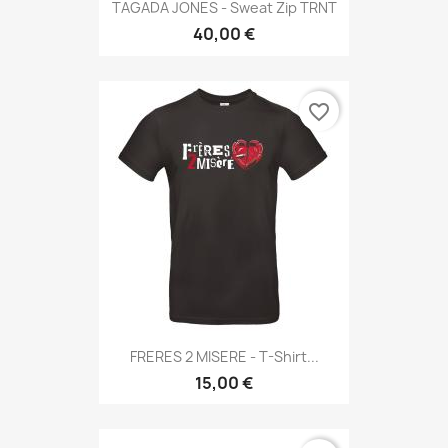
TAGADA JONES - Sweat Zip TRNT
40,00 €
favorite_border
FRERES 2 MISERE - T-Shirt...
15,00 €