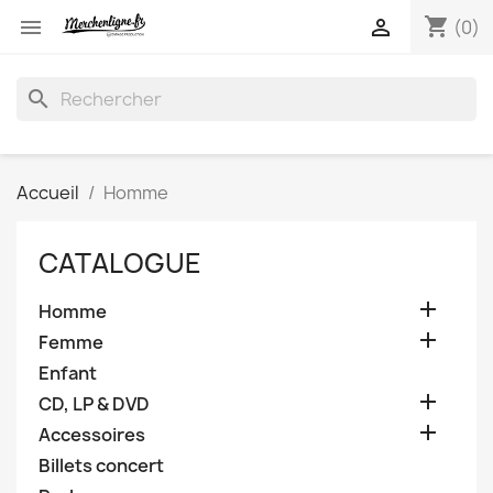
shopping_cart


(0)
search
Accueil
Homme
CATALOGUE

Homme

Femme
Enfant

CD, LP & DVD

Accessoires
Billets concert