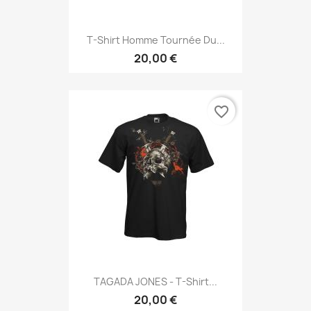
T-Shirt Homme Tournée Du...
20,00 €
favorite_border
TAGADA JONES - T-Shirt...
20,00 €