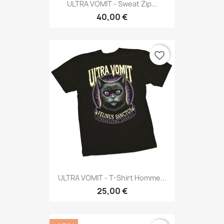
ULTRA VOMIT - Sweat Zip...
40,00 €
favorite_border
ULTRA VOMIT - T-Shirt Homme...
25,00 €