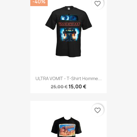
-40%
favorite_border
ULTRA VOMIT - T-Shirt Homme...
15,00 €
25,00 €
favorite_border