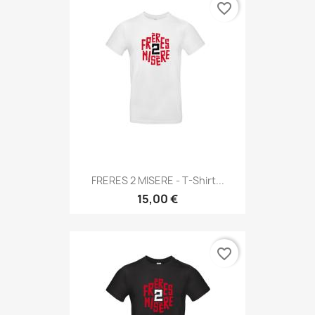
favorite_border
FRERES 2 MISERE - T-Shirt...
15,00 €
favorite_border