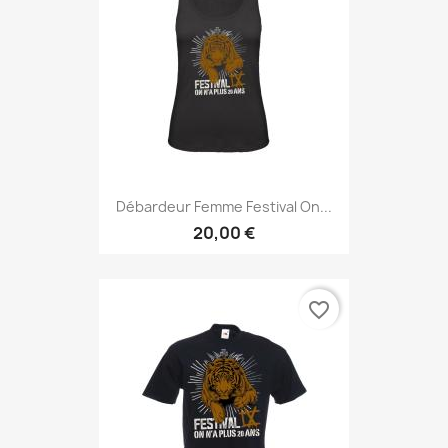
Débardeur Femme Festival On...
20,00 €
favorite_border