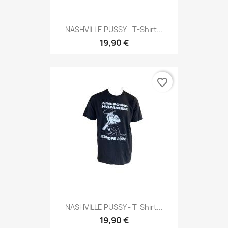
NASHVILLE PUSSY - T-Shirt...
19,90 €
favorite_border
NASHVILLE PUSSY - T-Shirt...
19,90 €