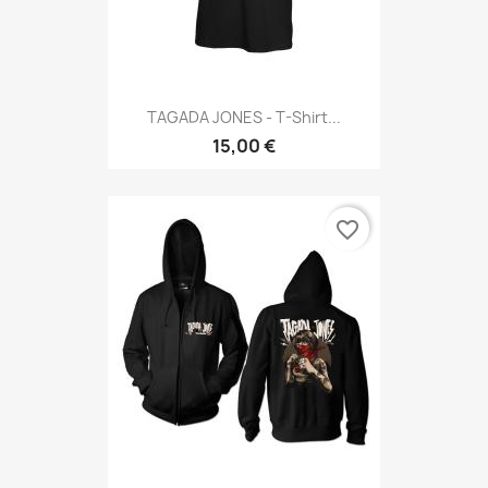
TAGADA JONES - T-Shirt...
15,00 €
favorite_border