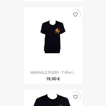
favorite_border
NASHVILLE PUSSY - T-Shirt...
19,90 €
favorite_border