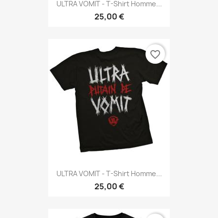
ULTRA VOMIT - T-Shirt Homme...
25,00 €
favorite_border
ULTRA VOMIT - T-Shirt Homme...
25,00 €