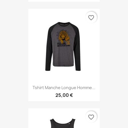
favorite_border
Tshirt Manche Longue Homme...
25,00 €
favorite_border