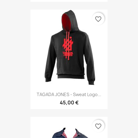
favorite_border
TAGADA JONES - Sweat Logo...
45,00 €
favorite_border