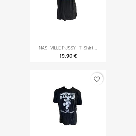
NASHVILLE PUSSY - T-Shirt...
19,90 €
favorite_border