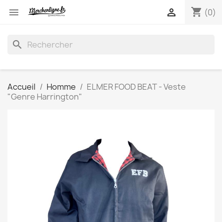
shopping_cart


(0)
search
Accueil
Homme
ELMER FOOD BEAT - Veste
"Genre Harrington"