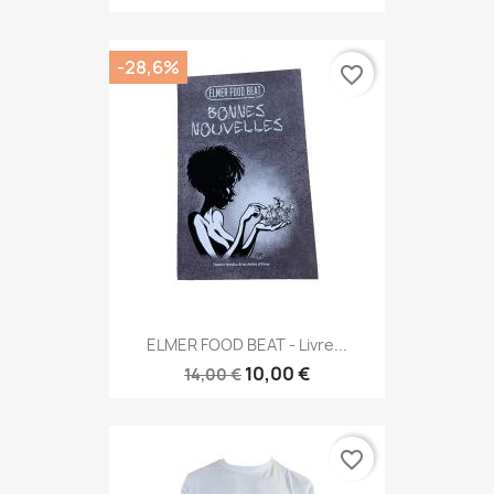
-28,6%
favorite_border
ELMER FOOD BEAT - Livre...
10,00 €
14,00 €
favorite_border