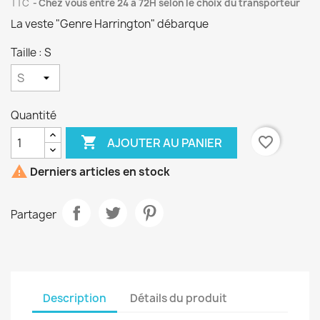
TTC
Chez vous entre 24 à 72H selon le choix du transporteur
La veste "Genre Harrington" débarque
Taille : S
Quantité

favorite_border
AJOUTER AU PANIER

Derniers articles en stock
Partager
Description
Détails du produit