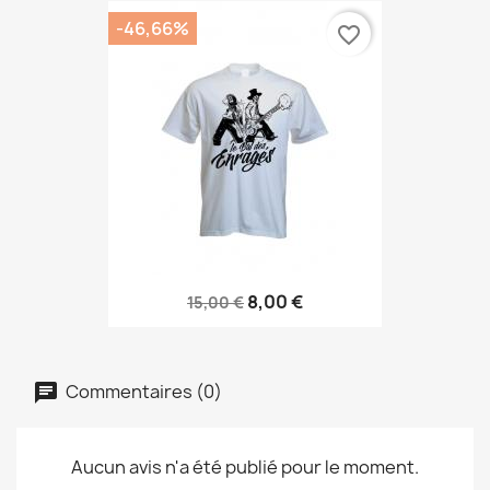
-46,66%
favorite_border
8,00 €
15,00 €
Commentaires (0)
Aucun avis n'a été publié pour le moment.