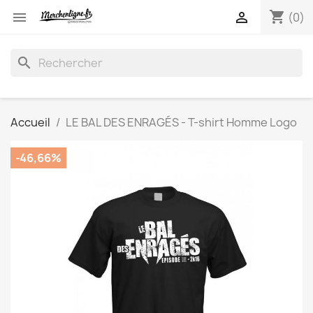
shopping_cart


(0)
search
Accueil
LE BAL DES ENRAGÉS - T-shirt Homme Logo
-46,66%