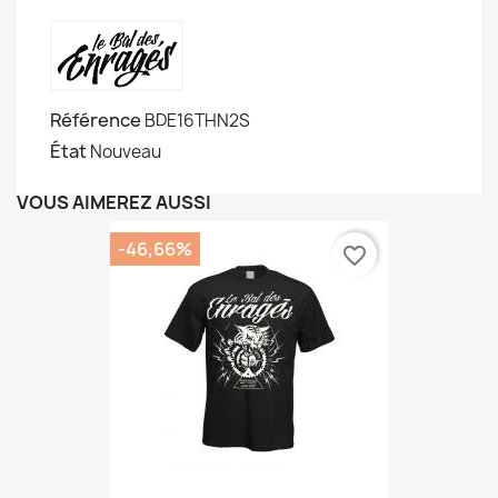
Référence
BDE16THN2S
État
Nouveau
VOUS AIMEREZ AUSSI
-46,66%
favorite_border