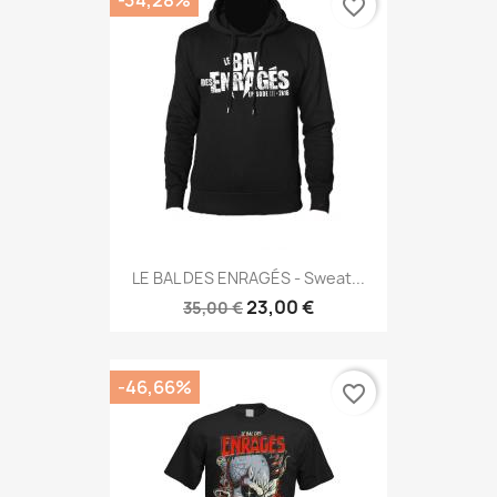
favorite_border
LE BAL DES ENRAGÉS - Sweat...
23,00 €
35,00 €
-46,66%
favorite_border