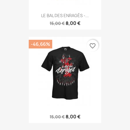
LE BAL DES ENRAGÉS -...
8,00 €
15,00 €
-46,66%
favorite_border
8,00 €
15,00 €