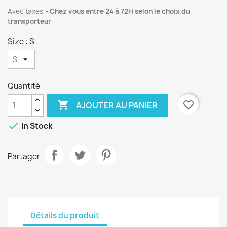
Avec taxes
Chez vous entre 24 à 72H selon le choix du
transporteur
Size : S
Quantité

favorite_border
AJOUTER AU PANIER

In Stock
Partager
Détails du produit