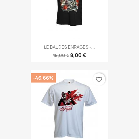
LE BAL DES ENRAGES -...
8,00 €
15,00 €
-46,66%
favorite_border