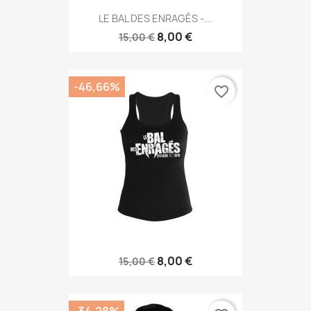
LE BAL DES ENRAGÉS -...
8,00 €
15,00 €
-46,66%
favorite_border
8,00 €
15,00 €
-34,28%