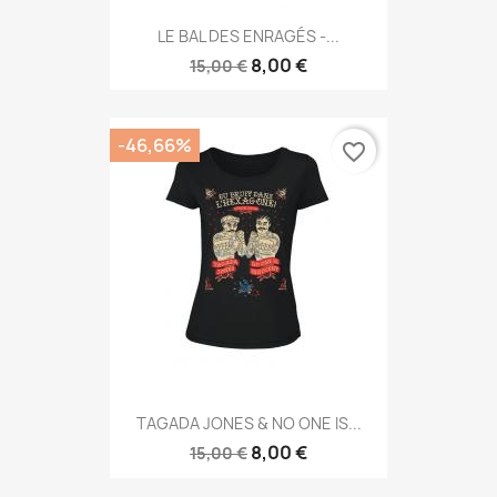
LE BAL DES ENRAGÉS -...
8,00 €
15,00 €
-46,66%
favorite_border
TAGADA JONES & NO ONE IS...
8,00 €
15,00 €