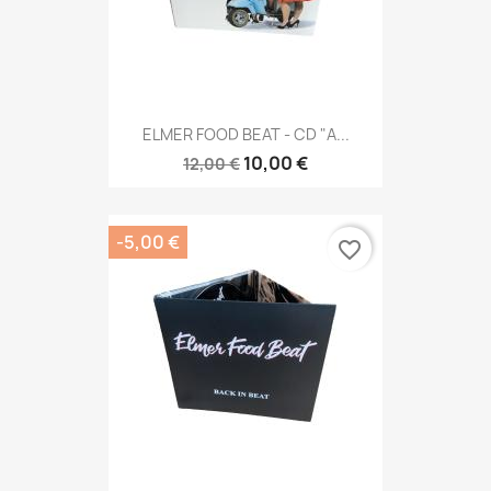
ELMER FOOD BEAT - CD "A...
10,00 €
12,00 €
-5,00 €
favorite_border