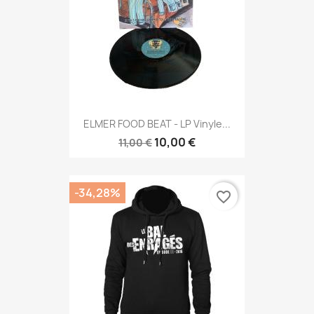
ELMER FOOD BEAT - LP Vinyle...
10,00 €
11,00 €
-34,28%
favorite_border