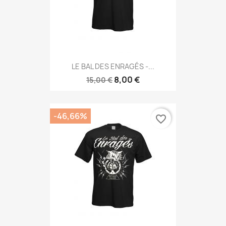
LE BAL DES ENRAGÉS -...
8,00 €
15,00 €
-46,66%
favorite_border