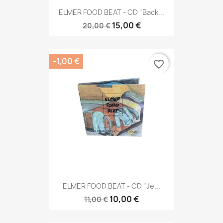
ELMER FOOD BEAT - CD "Back...
15,00 €
20,00 €
-1,00 €
favorite_border
ELMER FOOD BEAT - CD "Je...
10,00 €
11,00 €