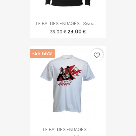
LE BAL DES ENRAGÉS - Sweat...
23,00 €
35,00 €
-46,66%
favorite_border
LE BAL DES ENRAGÉS -...