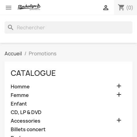
shopping_cart


(0)
search
Accueil
Promotions
CATALOGUE

Homme

Femme
Enfant
CD, LP & DVD

Accessories
Billets concert