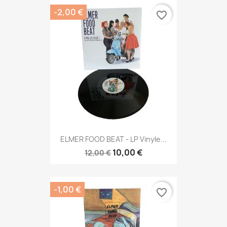
-2,00 €
favorite_border
ELMER FOOD BEAT - LP Vinyle...
10,00 €
12,00 €
-1,00 €
favorite_border