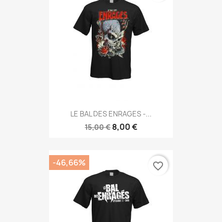
LE BAL DES ENRAGES -...
8,00 €
15,00 €
-46,66%
favorite_border