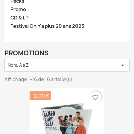
Packs
Promo
CD & LP
Festival On n'a plus 20 ans 2025
PROMOTIONS

Nom, A à Z
Affichage 1-16 de 16 article(s)
-2,00 €
favorite_border