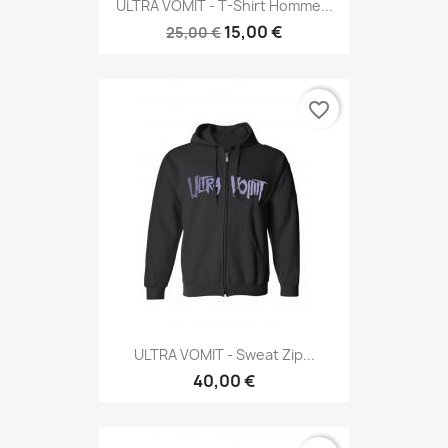
ULTRA VOMIT - T-Shirt Homme...
15,00 €
25,00 €
favorite_border
ULTRA VOMIT - Sweat Zip...
40,00 €