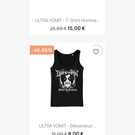
ULTRA VOMIT - T-Shirt Homme...
15,00 €
25,00 €
-46,66%
favorite_border
ULTRA VOMIT - Débardeur...
8,00 €
15,00 €