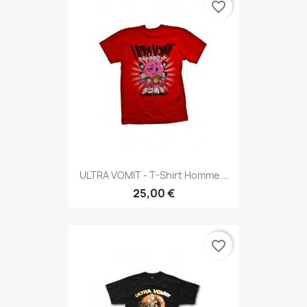
favorite_border
ULTRA VOMIT - T-Shirt Homme...
25,00 €
favorite_border