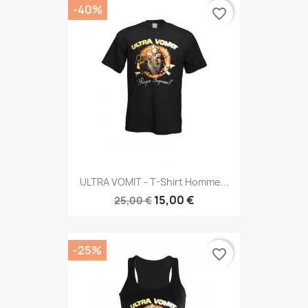
-40%
favorite_border
ULTRA VOMIT - T-Shirt Homme...
15,00 €
25,00 €
-25%
favorite_border