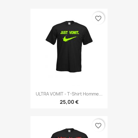
favorite_border
ULTRA VOMIT - T-Shirt Homme...
25,00 €
favorite_border