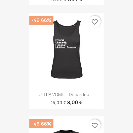
-46,66%
favorite_border
ULTRA VOMIT - Débardeur...
8,00 €
15,00 €
-46,66%
favorite_border