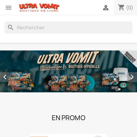
shopping_cart


(0)
search


EN PROMO