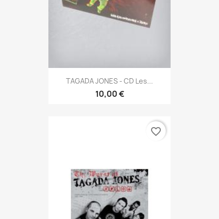
TAGADA JONES - CD Les...
10,00 €
favorite_border