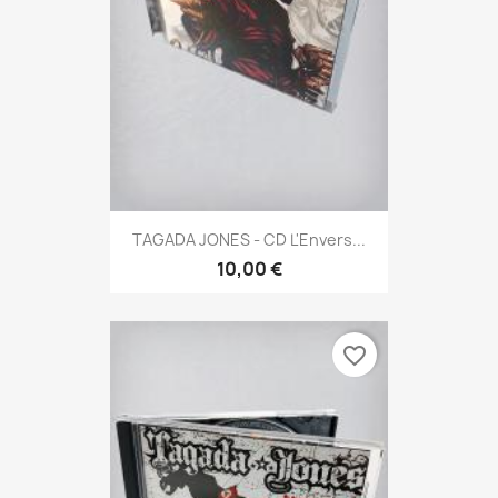
TAGADA JONES - CD L'Envers...
10,00 €
favorite_border