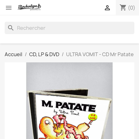
shopping_cart


(0)
search
Accueil
CD, LP & DVD
ULTRA VOMIT - CD Mr Patate