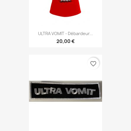
ULTRA VOMIT - Débardeur...
20,00 €
favorite_border