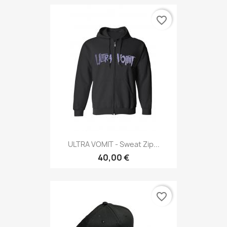
favorite_border
ULTRA VOMIT - Sweat Zip...
40,00 €
favorite_border