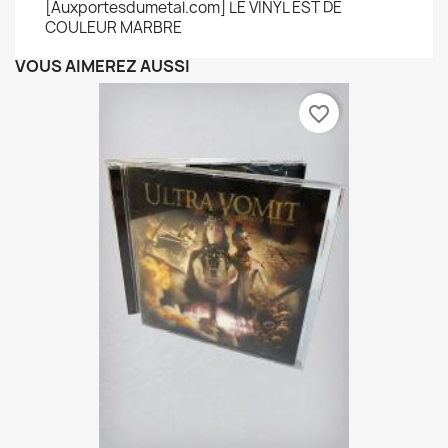
[Auxportesdumetal.com] LE VINYL EST DE
COULEUR MARBRE
VOUS AIMEREZ AUSSI
favorite_border