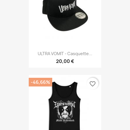
ULTRA VOMIT - Casquette...
20,00 €
-46,66%
favorite_border