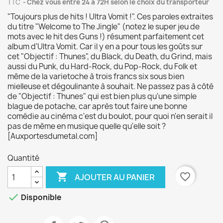
TTC
Chez vous entre 24 à 72H selon le choix du transporteur
"Toujours plus de hits ! Ultra Vomit !". Ces paroles extraites
du titre "Welcome to The Jingle" (notez le super jeu de
mots avec le hit des Guns !) résument parfaitement cet
album d'Ultra Vomit. Car il y en a pour tous les goûts sur
cet "Objectif : Thunes", du Black, du Death, du Grind, mais
aussi du Punk, du Hard-Rock, du Pop-Rock, du Folk et
même de la varietoche à trois francs six sous bien
mielleuse et dégoulinante à souhait. Ne passez pas à côté
de "Objectif : Thunes" qui est bien plus qu'une simple
blague de potache, car après tout faire une bonne
comédie au cinéma c'est du boulot, pour quoi n'en serait il
pas de même en musique quelle qu'elle soit ?
[Auxportesdumetal.com]
Quantité

favorite_border
AJOUTER AU PANIER

Disponible