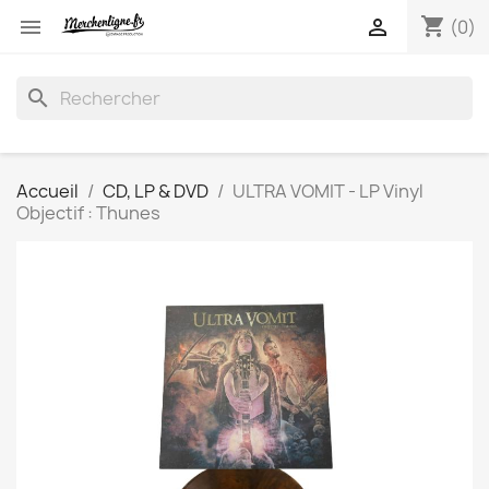
shopping_cart


(0)
search
Accueil
CD, LP & DVD
ULTRA VOMIT - LP Vinyl
Objectif : Thunes