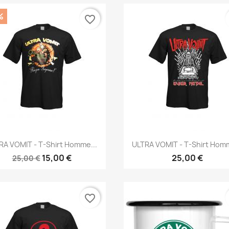
%
favorite_border
Aperçu rapide
Aperçu rapide


RA VOMIT - T-Shirt Homme...
ULTRA VOMIT - T-Shirt Homm
15,00 €
25,00 €
25,00 €
favorite_border