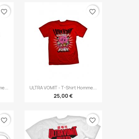
favorite_border
favorite_border
Aperçu rapide

e...
ULTRA VOMIT - T-Shirt Homme...
25,00 €
favorite_border
favorite_border