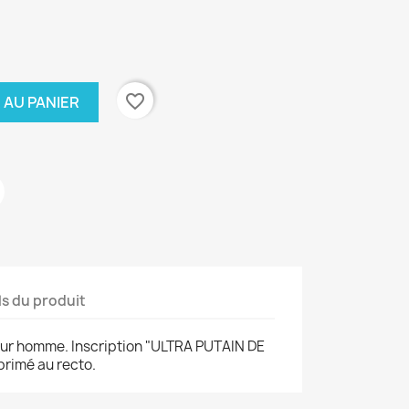
favorite_border
 AU PANIER
ls du produit
pour homme. Inscription "ULTRA PUTAIN DE
primé au recto.