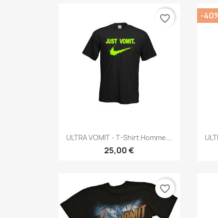
-40
favorite_border
Aperçu rapide

ULTRA VOMIT - T-Shirt Homme...
ULT
25,00 €
favorite_border