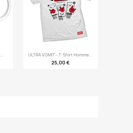
Aperçu rapide

..
ULTRA VOMIT - T-Shirt Homme...
25,00 €