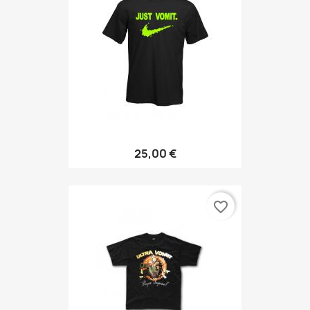
25,00 €
favorite_border