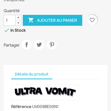
transporteur
Quantité

favorite_border
AJOUTER AU PANIER

In Stock
Partager
Détails du produit
Référence
UV009BE00N1