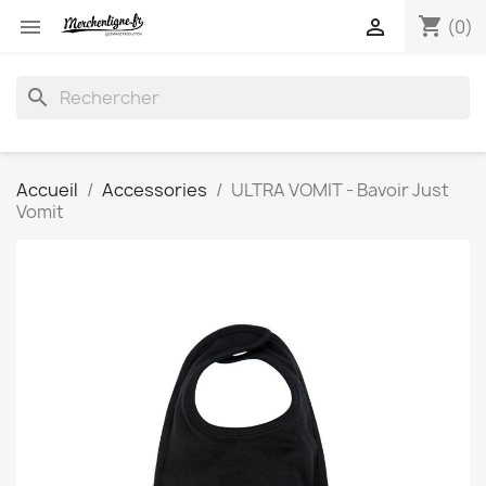
shopping_cart


(0)
search
Accueil
Accessories
ULTRA VOMIT - Bavoir Just
Vomit