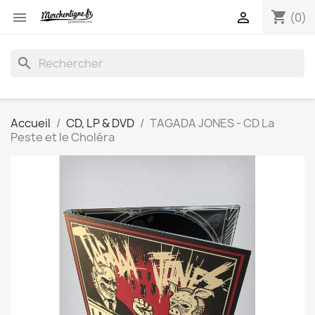
shopping_cart


(0)
search
Accueil
CD, LP & DVD
TAGADA JONES - CD La
Peste et le Choléra