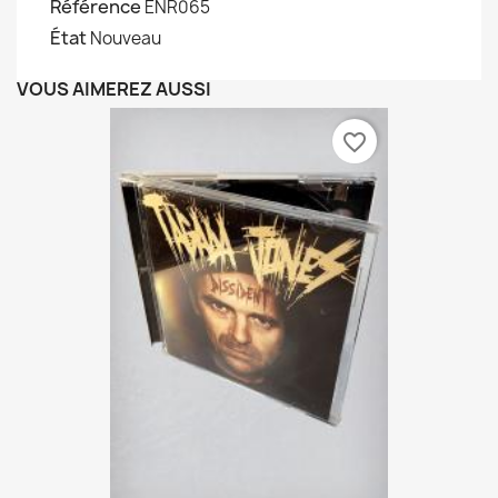
Référence
ENR065
État
Nouveau
VOUS AIMEREZ AUSSI
favorite_border