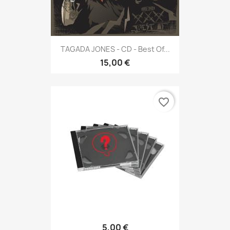
TAGADA JONES - CD - Best Of...
15,00 €
favorite_border
5,00 €