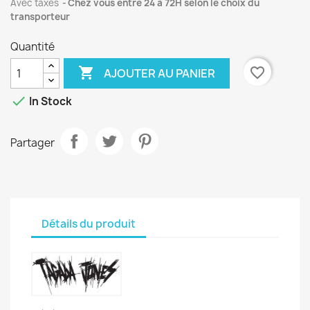
Avec taxes
Chez vous entre 24 à 72H selon le choix du
transporteur
Quantité

favorite_border
AJOUTER AU PANIER

In Stock
Partager
Détails du produit