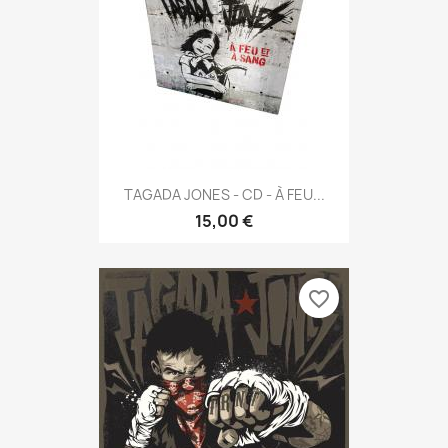
TAGADA JONES - CD - À FEU...
15,00 €
favorite_border