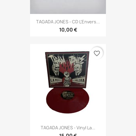
TAGADA JONES - CD L'Envers...
10,00 €
favorite_border
TAGADA JONES - Vinyl La...
15,00 €