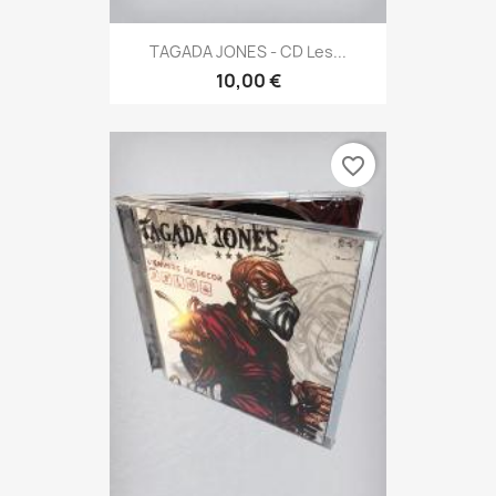
TAGADA JONES - CD Les...
10,00 €
favorite_border