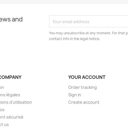
news and
You may unsubscribe at any moment. For that p
contact info in the legal notice.
COMPANY
YOUR ACCOUNT
son
Order tracking
ns légales
Sign in
ions d'utilisation
Create account
pos
nt sécurisé
ct us