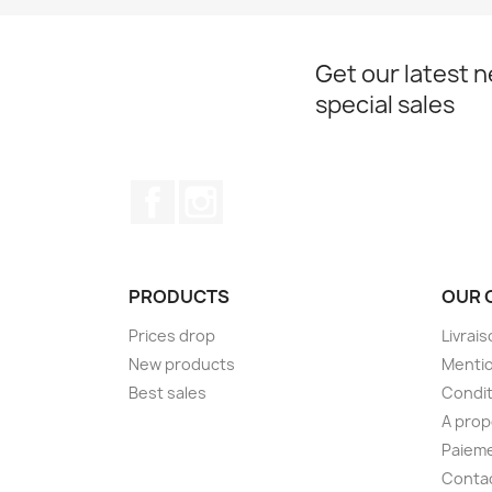
Get our latest 
special sales
Facebook
Instagram
PRODUCTS
OUR 
Prices drop
Livrai
New products
Mentio
Best sales
Condit
A pro
Paieme
Conta