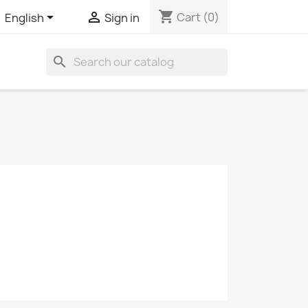
shopping_cart


Cart
(0)
English
Sign in
search