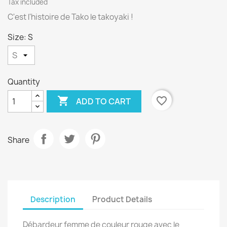
Tax included
C'est l'histoire de Tako le takoyaki !
Size: S
Quantity

favorite_border
ADD TO CART
Share
Description
Product Details
Débardeur femme de couleur rouge avec le