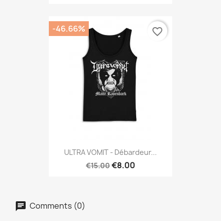
-46.66%
favorite_border
ULTRA VOMIT - Débardeur...
€8.00
€15.00
Comments (0)