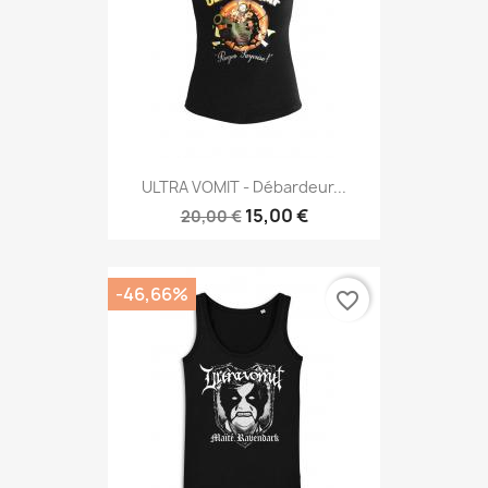
ULTRA VOMIT - Débardeur...
15,00 €
20,00 €
-46,66%
favorite_border