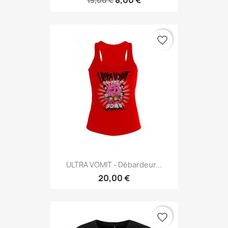
8,00 €
15,00 €
favorite_border
ULTRA VOMIT - Débardeur...
20,00 €
favorite_border