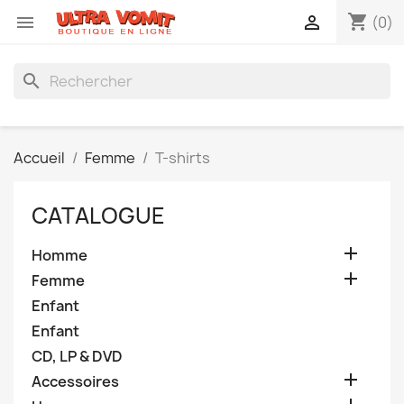
shopping_cart


(0)
search
Accueil
Femme
T-shirts
CATALOGUE

Homme

Femme
Enfant
Enfant
CD, LP & DVD

Accessoires