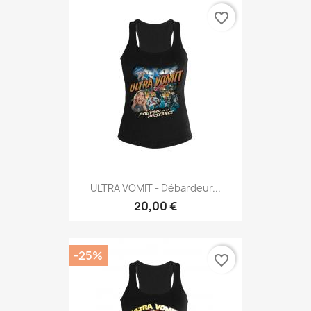
favorite_border
ULTRA VOMIT - Débardeur...
20,00 €
-25%
favorite_border