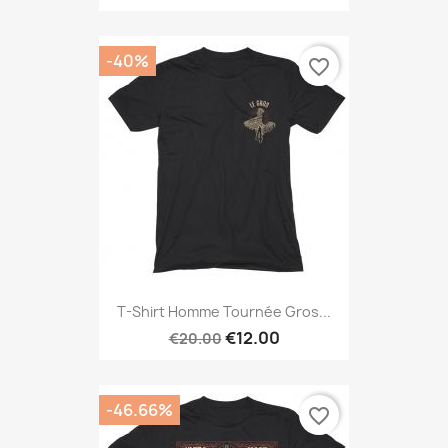
-40%
favorite_border
T-Shirt Homme Tournée Gros...
€12.00
€20.00
-46.66%
favorite_border