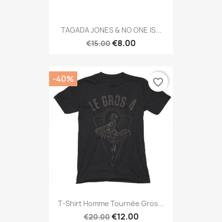
TAGADA JONES & NO ONE IS...
€8.00
€15.00
-40%
favorite_border
T-Shirt Homme Tournée Gros...
€12.00
€20.00