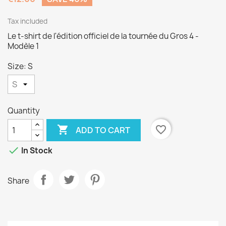
Tax included
Le t-shirt de l'édition officiel de la tournée du Gros 4 -
Modèle 1
Size: S
Quantity

favorite_border
ADD TO CART

In Stock
Share