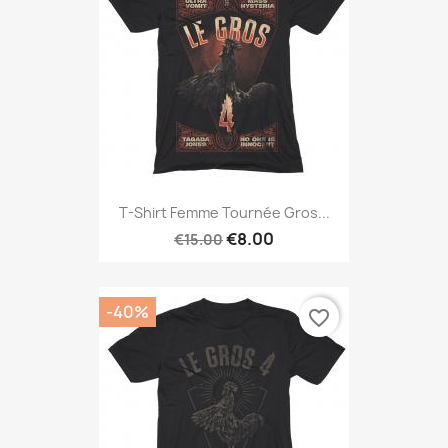
T-Shirt Femme Tournée Gros...
€8.00
€15.00
-40%
favorite_border