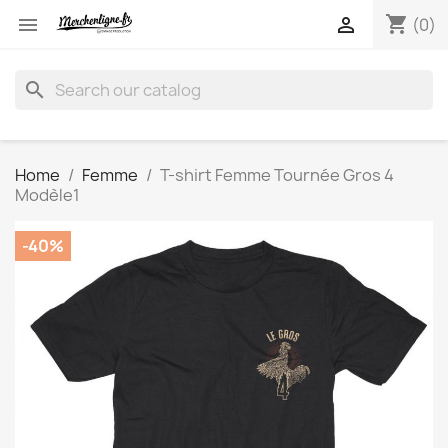
shopping_cart


(0)
search
Home
Femme
T-shirt Femme Tournée Gros 4
Modèle1
-40%