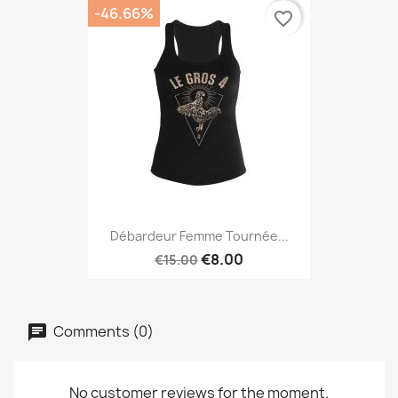
-46.66%
favorite_border
Débardeur Femme Tournée...
€8.00
€15.00
Comments (0)
No customer reviews for the moment.