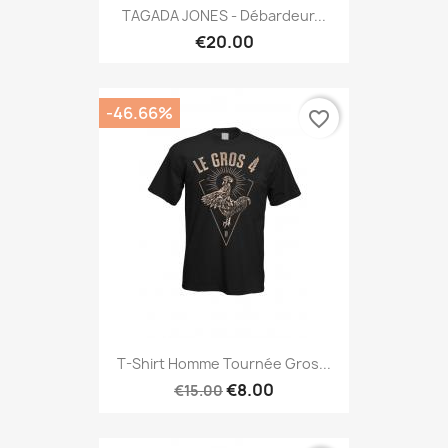
TAGADA JONES - Débardeur...
€20.00
-46.66%
favorite_border
T-Shirt Homme Tournée Gros...
€8.00
€15.00