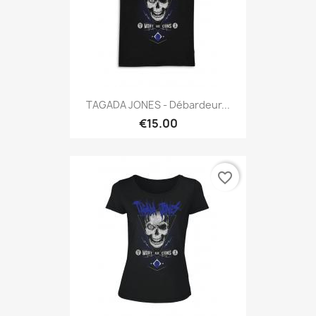
TAGADA JONES - Débardeur...
€15.00
favorite_border