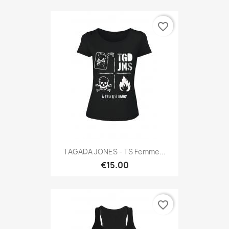
favorite_border
TAGADA JONES - TS Femme...
€15.00
favorite_border