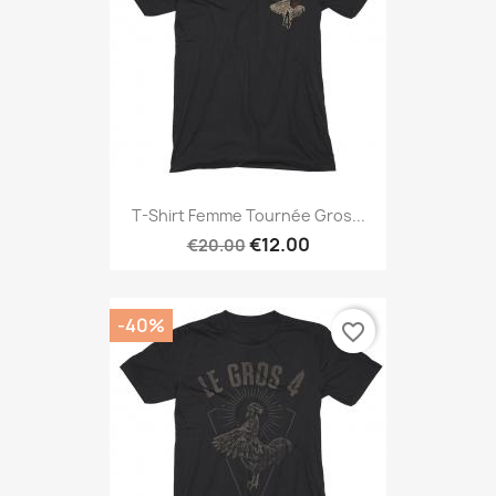
T-Shirt Femme Tournée Gros...
€12.00
€20.00
-40%
favorite_border