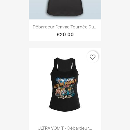
Débardeur Femme Tournée Du...
€20.00
favorite_border
ULTRA VOMIT - Débardeur...