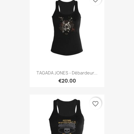
TAGADA JONES - Débardeur...
€20.00
favorite_border