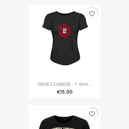
favorite_border
FRERES 2 MISERE - T-Shirt...
€15.00
favorite_border