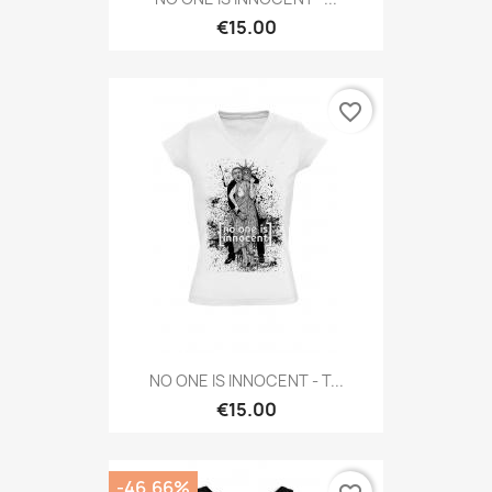
€15.00
favorite_border
NO ONE IS INNOCENT - T...
€15.00
-46.66%