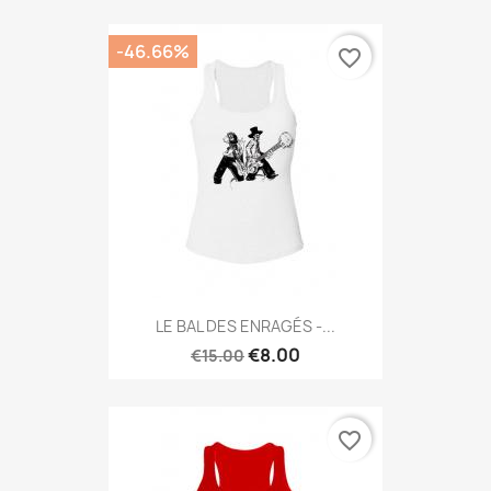
-46.66%
favorite_border
LE BAL DES ENRAGÉS -...
€8.00
€15.00
favorite_border