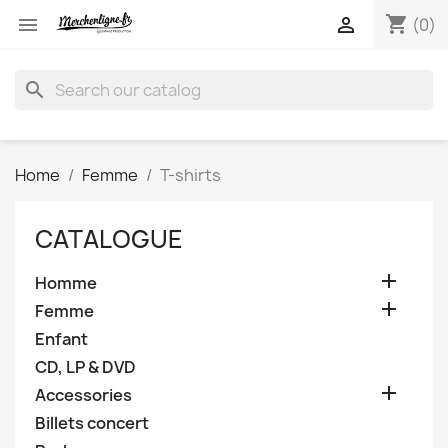
shopping_cart


(0)
search
Home
Femme
T-shirts
CATALOGUE

Homme

Femme
Enfant
CD, LP & DVD

Accessories
Billets concert