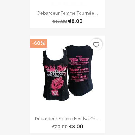
Débardeur Femme Tournée...
€8.00
€15.00
-60%
favorite_border
Débardeur Femme Festival On...
€8.00
€20.00