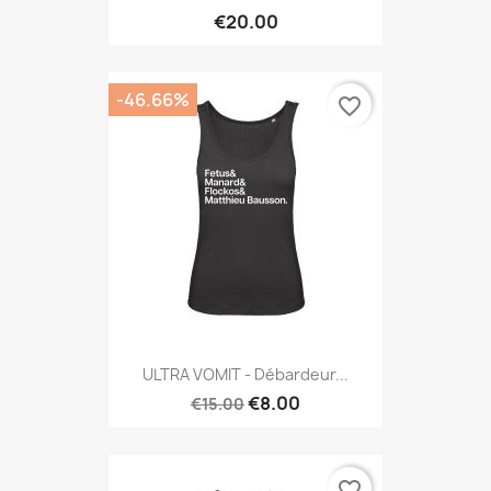
€20.00
-46.66%
favorite_border
ULTRA VOMIT - Débardeur...
€8.00
€15.00
favorite_border