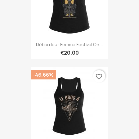
Débardeur Femme Festival On...
€20.00
-46.66%
favorite_border