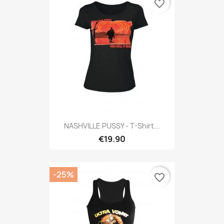
favorite_border
NASHVILLE PUSSY - T-Shirt...
€19.90
-25%
favorite_border