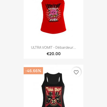
ULTRA VOMIT - Débardeur...
€20.00
-46.66%
favorite_border