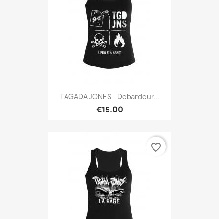
TAGADA JONES - Debardeur...
€15.00
favorite_border