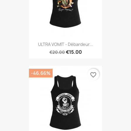
ULTRA VOMIT - Débardeur...
€15.00
€20.00
-46.66%
favorite_border