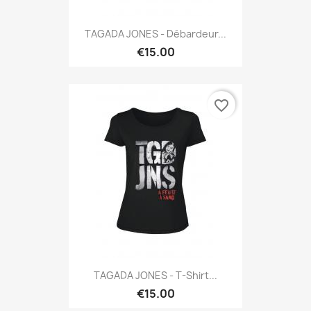
TAGADA JONES - Débardeur...
€15.00
favorite_border
TAGADA JONES - T-Shirt...
€15.00