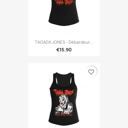
TAGADA JONES - Débardeur...
€15.90
favorite_border