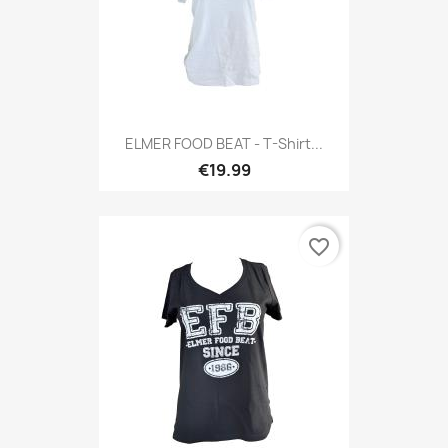
ELMER FOOD BEAT - T-Shirt...
€19.99
favorite_border