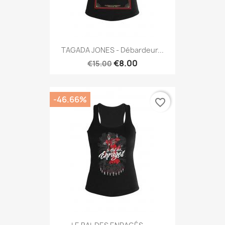
TAGADA JONES - Débardeur...
€8.00
€15.00
-46.66%
favorite_border