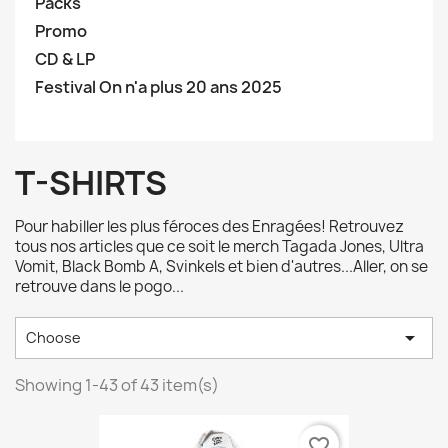
Packs
Promo
CD & LP
Festival On n'a plus 20 ans 2025
T-SHIRTS
Pour habiller les plus féroces des Enragées! Retrouvez
tous nos articles que ce soit le merch Tagada Jones, Ultra
Vomit, Black Bomb A, Svinkels et bien d'autres...Aller, on se
retrouve dans le pogo...

Choose
Showing 1-43 of 43 item(s)
favorite_border