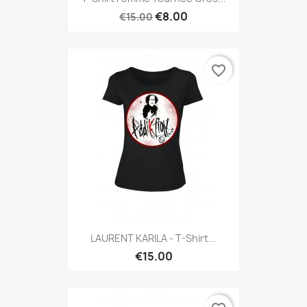
€8.00
€15.00
favorite_border
LAURENT KARILA - T-Shirt...
€15.00