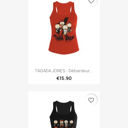
favorite_border
TAGADA JONES - Débardeur...
€15.90
favorite_border