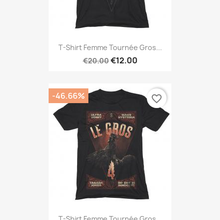
T-Shirt Femme Tournée Gros...
€12.00
€20.00
-46.66%
favorite_border
T-Shirt Femme Tournée Gros...