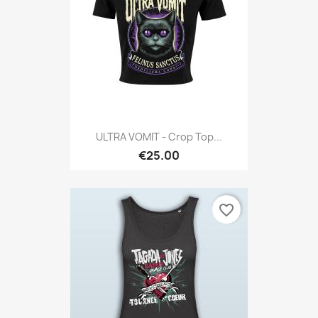
ULTRA VOMIT - Crop Top...
€25.00
favorite_border