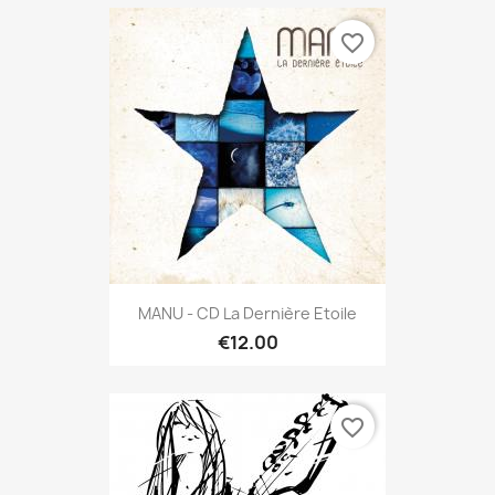
favorite_border
MANU - CD La Dernière Etoile
€12.00
favorite_border