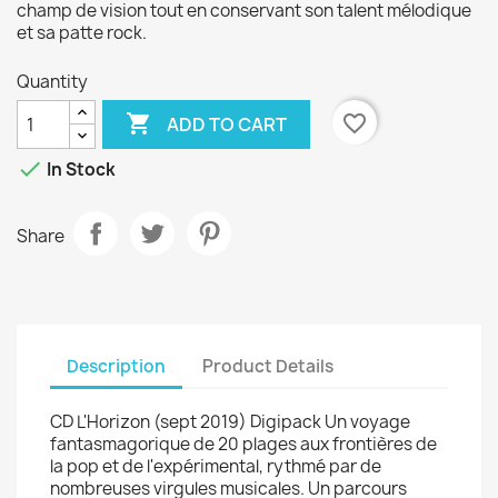
champ de vision tout en conservant son talent mélodique
et sa patte rock.
Quantity

favorite_border
ADD TO CART

In Stock
Share
Description
Product Details
CD L'Horizon (sept 2019) Digipack Un voyage
fantasmagorique de 20 plages aux frontières de
la pop et de l'expérimental, rythmé par de
nombreuses virgules musicales. Un parcours