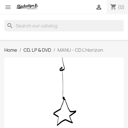
shopping_cart


(0)
search
Home
CD, LP & DVD
MANU - CD L'Horizon