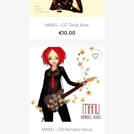
MANU - CD Tenki Ame
€10.00
favorite_border
MANU - CD Rendez-Vous