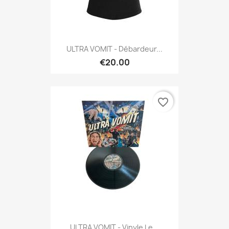
ULTRA VOMIT - Débardeur...
€20.00
favorite_border
ULTRA VOMIT - Vinyle Le...