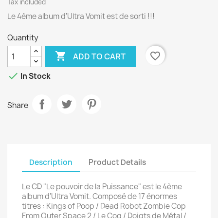
Tax included
Le 4ème album d'Ultra Vomit est de sorti !!!
Quantity

favorite_border
ADD TO CART

In Stock
Share
Description
Product Details
Le CD "Le pouvoir de la Puissance" est le 4ème
album d'Ultra Vomit. Composé de 17 énormes
titres : Kings of Poop / Dead Robot Zombie Cop
From Outer Space 2 / Le Coq / Doigts de Métal /