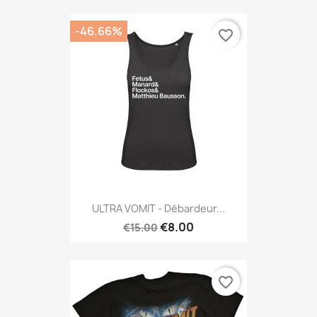
-46.66%
favorite_border
ULTRA VOMIT - Débardeur...
€8.00
€15.00
favorite_border