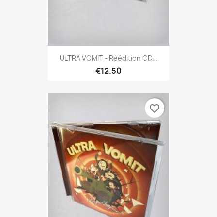
ULTRA VOMIT - Réédition CD...
€12.50
favorite_border