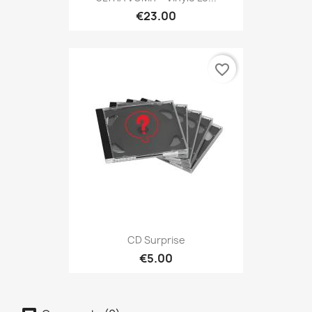
€23.00
favorite_border
CD Surprise
€5.00